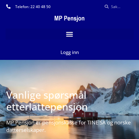
Telefon: 22 40 48 50
Logg inn
Vanlige spørsmål
etterlattepensjon
MP Pensjon er pensjonskasse for TINE SA og norske
datterselskaper.