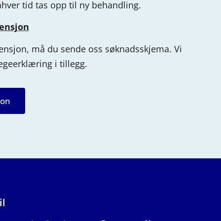
nhver tid tas
opp til ny behandling.
pensjon
ensjon, må du sende oss søknadsskjema. Vi
egeerklæring i tillegg.
jon
il