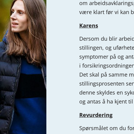
om
arbeidsavklarings
være klart før vi kan
Karens
Dersom du blir arbeids
stillingen, og uførhe
symptomer på og antas
i
forsikringsordningen,
Det skal på samme 
stillingsprosenten se
denne
skyldes en syk
og antas å ha kjent ti
Revurdering
Spørsmålet om du for