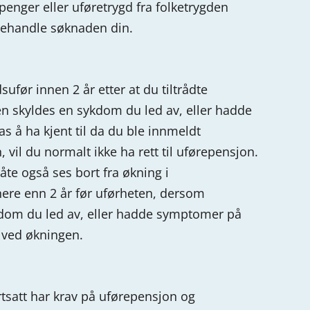
penger eller uføretrygd fra folketrygden
 behandle
søknaden din.
ufør innen 2 år etter at du tiltrådte
ten skyldes
en sykdom du led av, eller hadde
 å ha kjent til da du ble innmeldt
 vil du normalt ikke ha rett til uførepensjon.
måte
også ses bort fra økning i
nere enn 2 år før uførheten, dersom
dom du led av, eller hadde symptomer på
l ved
økningen.
tsatt har krav på uførepensjon og