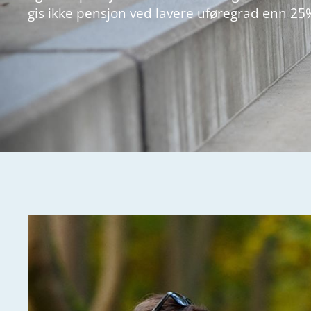
gis ikke pensjon ved lavere uføregrad enn 25