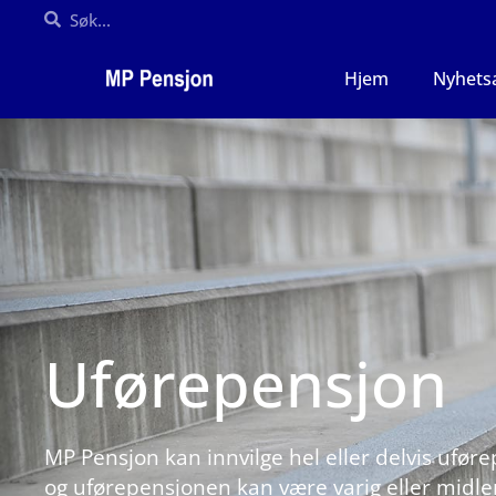
Hjem
Nyhets
Uførepensjon​
MP Pensjon kan innvilge h
el eller delvis ufør
og uførepensjonen kan være varig eller midler