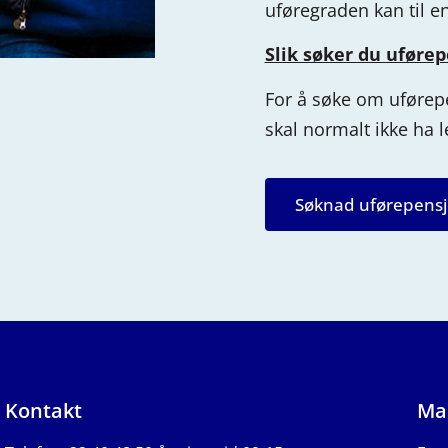
uføregraden kan til e
Slik søker du uføre
For å søke om uførep
skal normalt ikke ha
l
Søknad uførepens
Kontakt
Ma